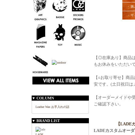
・ 購
・ サ
【◎在庫あり】商品は
もお休みをいただい
【○お取り寄せ】商品
安です。(土日祝日は
【オーダーメイドや
▼ COLUMN
ご確認下さい。
Leather Wax お手入れの話
▼ BRAND LIST
【LAD
LADEカスタムオー
LADE