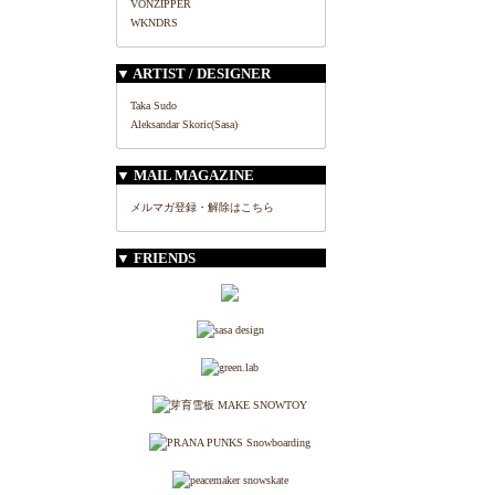
VONZIPPER
WKNDRS
▼ ARTIST / DESIGNER
Taka Sudo
Aleksandar Skoric(Sasa)
▼ MAIL MAGAZINE
メルマガ登録・解除はこちら
▼ FRIENDS