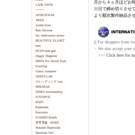
月から４ヶ月ほどお
LADE SNOW
31日で締め切りさせ
ーーー
より順次製作納品さ
AFDICEGEAR
AREth
Asilda Store
Baro Drywear
bca -backcountry access-
BEAUTIFUL PLANET
||| For shoppers from ove
bern
・We also accept your or
BUSH head gear
>>>
Click here for m
Diggin' Magazine
DMOS Pro Shovel Tools
Forestlog
Glassy Sunhaters
GREEN.LAB
ゲレンディング.com
HIMARAK
JONES snowboarding
JUXTAPOZ
KEEN
Karakoram
Kossymix
LOADED Boards
芽育雪板 - MAKE
Matatabi Handworks
Mountain Surf