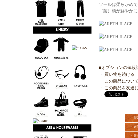
ソールは柔らかめで
（葉）柄が鮮やかに
■オプションの値段
・
買い物を続ける
・
この商品につい
・
この商品を友達
・
・ 型
・ 定
・ 販