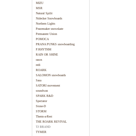
MIZU
MSR
Natural Spilit
Nidecker Snowboards
Northern Lights
Peacemaker snowskate
Permanent Union
POMOCA
PRANA PUNKS snowboarding
P.RHYTHM
RAIN OR SHINE
rasox
redi
ROARK
SALOMON snowboards
Sasa
SATORI movement
soundwax
SPARK R&D
Spectator
Stone-D
STORM
Therm-a-Rest
THE ROARK REVIVAL
TJ BRAND
TYMER