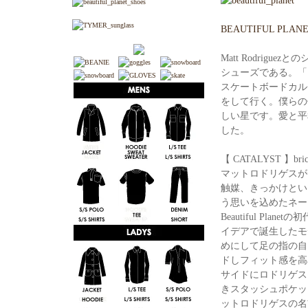
BEAUTIFUL PLAN
Matt Rodrigu
シューズである。「
スケートボードカル
をして行く。僕らの
しい星です。愛と平和へ
した。
【 CATALYST 】brick 
マットロドリゲスがデ
触媒、きっかけとい
う思いを込めたネー
Beautiful P
イデアで誕生したモ
めにして足の指の自
ドしフィット感を高
サイドにロドリゲス
きスタッシュポケッ
ットロドリゲスの名