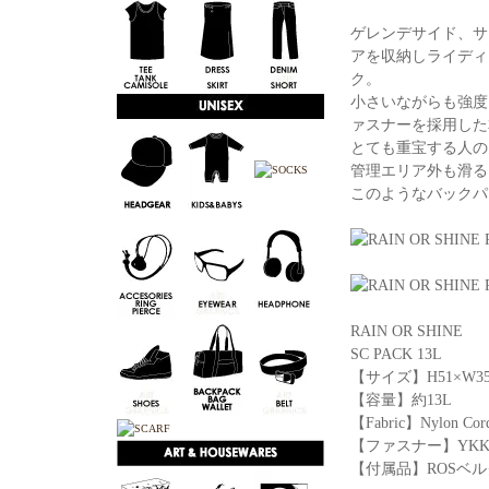
ゲレンデサイド、サ
アを収納しライディ
ク。
小さいながらも強度に
ァスナーを採用した
とても重宝する人の
管理エリア外も滑る
このようなバックパ
RAIN OR SHINE
SC PACK 13L
【サイズ】H51×W35
【容量】約13L
【Fabric】Nylon Cor
【ファスナー】YKK A
【付属品】ROSベ