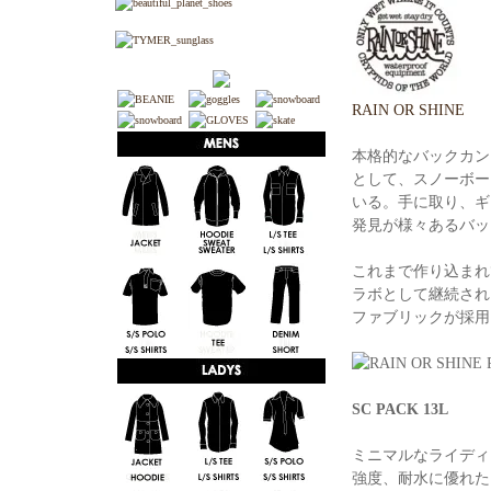
RAIN OR SHINE
本格的なバックカン
として、スノーボー
いる。手に取り、ギ
発見が様々あるバッ
これまで作り込まれて
ラボとして継続されま
ファブリックが採用
SC PACK 13L
ミニマルなライディ
強度、耐水に優れた