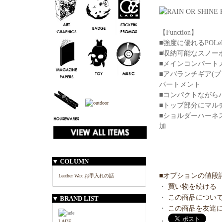
【Function】
■強度に優れるPOLe
■収納可能なスノー
■メインコンパート
■アバランチギア(
パートメント
■コンパクトながら
■トップ部分にマル
■ショルダーハーネ
加
▼ COLUMN
■オプションの値段
Leather Wax お手入れの話
・
買い物を続ける
・
この商品につい
▼ BRAND LIST
・
この商品を友達
・
LADE