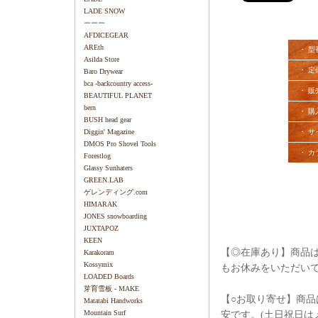
LADE SNOW
ーーー
AFDICEGEAR
AREth
・ 型
Asilda Store
・ 定
Baro Drywear
bca -backcountry access-
・ 販
BEAUTIFUL PLANET
bern
・ 購
BUSH head gear
Diggin' Magazine
・ サ
DMOS Pro Shovel Tools
・ カ
Forestlog
Glassy Sunhaters
GREEN.LAB
ゲレンディング.com
HIMARAK
JONES snowboarding
JUXTAPOZ
KEEN
【◎在庫あり】商品は
Karakoram
Kossymix
もお休みをいただい
LOADED Boards
芽育雪板 - MAKE
【○お取り寄せ】商品
Matatabi Handworks
Mountain Surf
安です。(土日祝日は