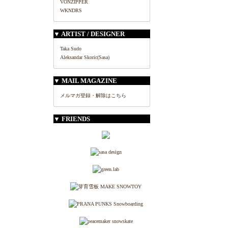
VONZIPPER
WKNDRS
▼ ARTIST / DESIGNER
Taka Sudo
Aleksandar Skoric(Sasa)
▼ MAIL MAGAZINE
メルマガ登録・解除はこちら
▼ FRIENDS