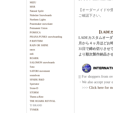
MIZU
MSR
【オーダーメイドや
Natural Spilit
ご確認下さい。
Nidecker Snowboards
Northern Lights
Peacemaker snowskate
Permanent Union
【LAD
POMOCA
PRANA PUNKS snowboarding
LADEカスタムオー
P.RHYTHM
月から４ヶ月ほどお
RAIN OR SHINE
31日で締め切りさせ
rasox
より順次製作納品さ
redi
ROARK
SALOMON snowboards
Sasa
SATORI movement
soundwax
||| For shoppers from ove
SPARK R&D
・We also accept your or
Spectator
>>>
Click here for m
Stone-D
STORM
Therm-a-Rest
THE ROARK REVIVAL
TJ BRAND
TYMER