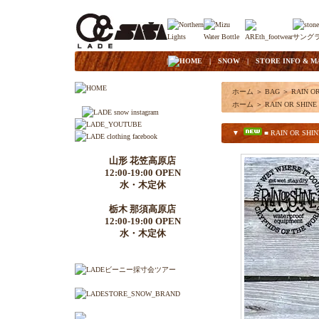
|
HOME
|
SNOW
|
STORE INFO & M
ホーム
＞
BAG
＞
RAIN O
ホーム
＞
RAIN OR SHINE
▼
■ RAIN OR SHINE
山形 花笠高原店
12:00-19:00 OPEN
水・木定休
栃木 那須高原店
12:00-19:00 OPEN
水・木定休