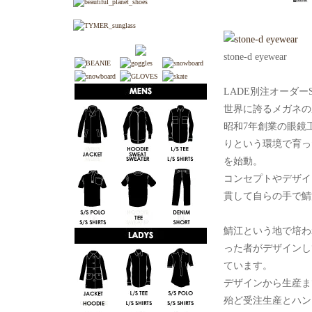
stone-d eyewear
LADE別注オーダーS
世界に誇るメガネの
昭和7年創業の眼鏡
りという環境で育ったst
を始動。
コンセプトやデザイ
貫して自らの手で鯖江の
鯖江という地で培わ
った者がデザインし
ています。
デザインから生産ま
殆ど受注生産とハン