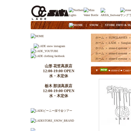
|
HOME
|
SNOW
|
STORE INFO & M
ホーム
＞
SUNGLASSES
ホーム
＞
LADE
＞
Sunglas
ホーム
＞
stone-d eyewear
＞
ホーム
＞
stone-d eyewear
＞
ホーム
＞
stone-d eyewear
＞
山形 花笠高原店
12:00-19:00 OPEN
▼
■ stone-d ■ Crazy
水・木定休
栃木 那須高原店
12:00-19:00 OPEN
水・木定休