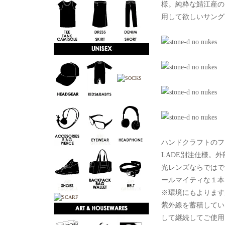
様。純粋な鯖江産の
用して欲しいサング
ハンドクラフトのフ
LADE別注仕様。
光レンズならではで
ールマイティな１本
※環境にもよります
紫外線を蓄積してい
して継続してご使用