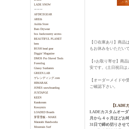
・ カ
LADE SNOW
ーーー
AFDICEGEAR
AREth
Asilda Store
Baro Drywear
bca -backcountry access-
BEAUTIFUL PLANET
【◎在庫あり】商品は
bern
もお休みをいただい
BUSH head gear
Diggin' Magazine
DMOS Pro Shovel Tools
【○お取り寄せ】商品
Forestlog
安です。(土日祝日は
Glassy Sunhaters
GREEN.LAB
ゲレンディング.com
【オーダーメイドや
HIMARAK
ご確認下さい。
JONES snowboarding
JUXTAPOZ
KEEN
Karakoram
【LAD
Kossymix
LADEカスタムオー
LOADED Boards
芽育雪板 - MAKE
月から４ヶ月ほどお
Matatabi Handworks
31日で締め切りさせ
Mountain Surf