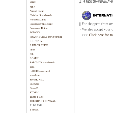
より順次製作納品さ
MIZU
MSR
Natural Spilit
Nidecker Snowboards
Northern Lights
||| For shoppers from ove
Peacemaker snowskate
Permanent Union
・We also accept your or
POMOCA
>>>
Click here for m
PRANA PUNKS snowboarding
P.RHYTHM
RAIN OR SHINE
rasox
redi
ROARK
SALOMON snowboards
Sasa
SATORI movement
soundwax
SPARK R&D
Spectator
Stone-D
STORM
Therm-a-Rest
THE ROARK REVIVAL
TJ BRAND
TYMER