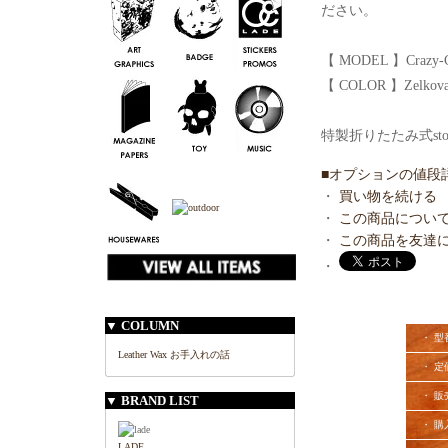
ださい。
【 MODEL 】Crazy-
【 COLOR 】Zelkova -
特製折りたたみ式st
■オプションの値段
・
買い物を続ける
・
この商品につい
・
この商品を友達
・
▼ COLUMN
・ 型
Leather Wax お手入れの話
・ 定
・ 販
▼ BRAND LIST
・ 購
LADE