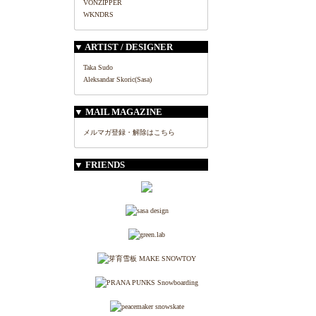
VONZIPPER
WKNDRS
▼ ARTIST / DESIGNER
Taka Sudo
Aleksandar Skoric(Sasa)
▼ MAIL MAGAZINE
メルマガ登録・解除はこちら
▼ FRIENDS